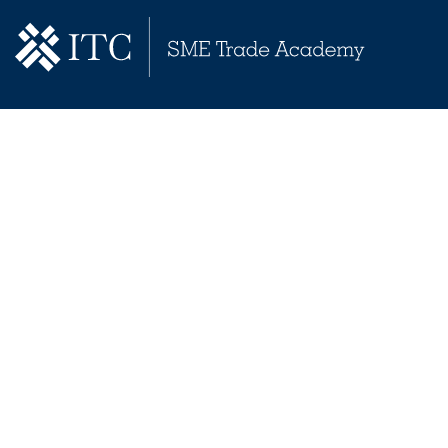
Empowering small businesses worldwide through
accessible, high-quality trade education and certification.
A JOINT AGENCY OF
Links
Contact
Home
learning.intracen.org
Catalogue
International Trade Centre